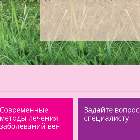
Современные
Задайте вопрос
методы лечения
специалисту
заболеваний вен