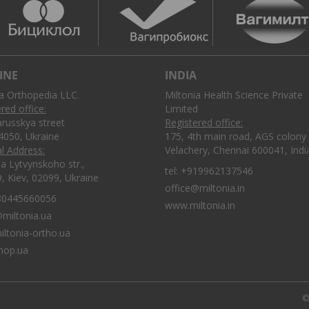
INE
INDIA
ia Orthopedia LLC.
Miltonia Health Science Private
red office:
Limited
arusskya street
Registered office:
04050, Ukraine
175, 4th main road, AGS colony
l Address:
Velachery, Chennai 600041, Indi
ia Lytvynskoho str.,
tel:
+919962137546
9, Kiev, 02099, Ukraine
office@miltonia.in
80445660056
www.miltonia.in
@miltonia.ua
ltonia-ortho.ua
hop.ua
©