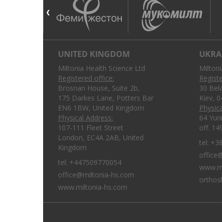
UNITED KINGDOM
UKRA
Miltonia Health Science Ltd
Milton
Registered office:
Registe
Brosnan House, Suite 2b,
30 Bel
175 Darkes Lane, Potters Bar
Kiev, 
EN6 1BW, United Kingdom
Physica
Physical Address:
64 Yuri
107-111 Fleet Street
off. 14
London, EC4A 2AB, United
tel:
+3
Kingdom
office
tel:
+447509770054
www.mi
office@miltonia-hs.com
orthos
www.miltonia-hs.com