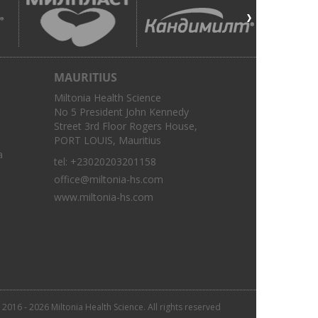
MAURITIUS
Miltonia Health Science
No 5 President John Kennedy
Street 3rd Floor Rogers House,
PORT LOUIS, Mauritius
a
tel:
+23020203201158
office@miltonia-hs.com
www.miltonia-hs.com
 2016 - 2026 Miltonia Health Science. All rights reserved